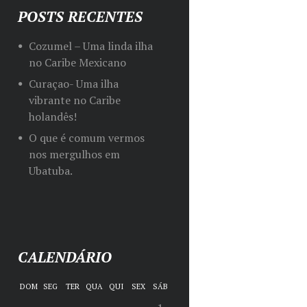
POSTS RECENTES
Cozumel – Uma linda ilha
no Caribe Mexicano
Curaçao- Uma ilha
vibrante no Caribe
holandês!
O que é comum vermos
nos mergulhos em
Ubatuba.
CALENDÁRIO
DOM
SEG
TER
QUA
QUI
SEX
SÁB