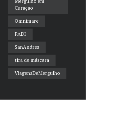
Mergulho em
Curaçao
Omnimare
PADI
SanAndres
tira de máscara
ViagensDeMergulho