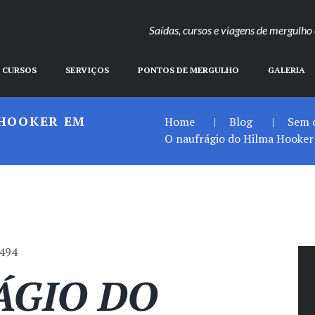
Saídas, cursos e viagens de mergulh
CURSOS
SERVIÇOS
PONTOS DE MERGULHO
GALERIA
 HOOKER EM
Home
Blog
Sem 
O naufrágio do Hilma Hooker
494
ÁGIO DO