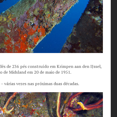
ês de 236 pés construído em Krimpen aan den IJssel,
do de Midsland em 20 de maio de 1951.
– várias vezes nas próximas duas décadas.