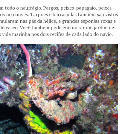
 todo o naufrágio. Pargos, peixes-papagaio, peixes-
os no convés. Tarpões e barracudas também são vistos
mularam nas pás da hélice, e grandes esponjas roxas e
 do casco. Você também pode encontrar um jardim de
vida marinha nos dois recifes de cada lado do navio.