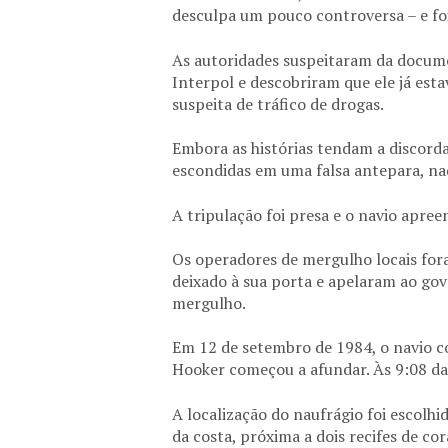
desculpa um pouco controversa – e foi
As autoridades suspeitaram da docum
Interpol e descobriram que ele já est
suspeita de tráfico de drogas.
Embora as histórias tendam a discordar
escondidas em uma falsa antepara, n
A tripulação foi presa e o navio apree
Os operadores de mergulho locais for
deixado à sua porta e apelaram ao gov
mergulho.
Em 12 de setembro de 1984, o navio c
Hooker começou a afundar. Às 9:08 da 
A localização do naufrágio foi escolhi
da costa, próxima a dois recifes de co