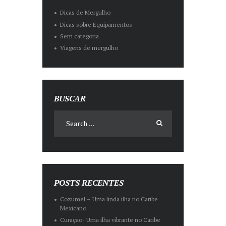
Dicas de Mergulho
Dicas sobre Equipamentos
Sem categoria
Viagens de mergulho
BUSCAR
POSTS RECENTES
Cozumel – Uma linda ilha no Caribe
Mexicano
Curaçao- Uma ilha vibrante no Caribe