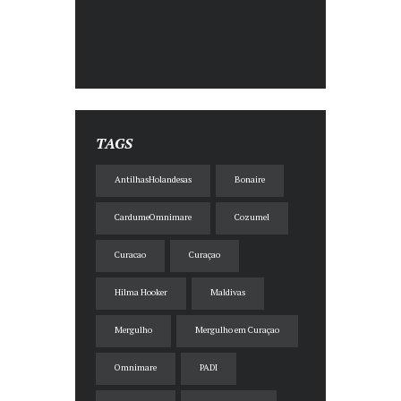
TAGS
AntilhasHolandesas
Bonaire
CardumeOmnimare
Cozumel
Curacao
Curaçao
Hilma Hooker
Maldivas
Mergulho
Mergulho em Curaçao
Omnimare
PADI