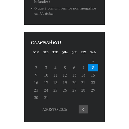
holandês!
O que é comum vermos nos mergulhos
em Ubatuba.
CALENDÁRIO
DOM
SEG
TER
QUA
QUI
SEX
SÁB
1
2
3
4
5
6
7
8
9
10
11
12
13
14
15
16
17
18
19
20
21
22
23
24
25
26
27
28
29
30
31
AGOSTO
2026