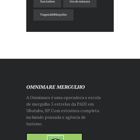
SanAndres
tira de máscara
ViagensDeMergulho
OMNIMARE MERGULHO
A Omnimare é uma operadora e escola
de mergulho 5 estrelas da PADI em
Ubatuba, SP. Com estrutura completa
incluindo pousada e agência de
turismo.