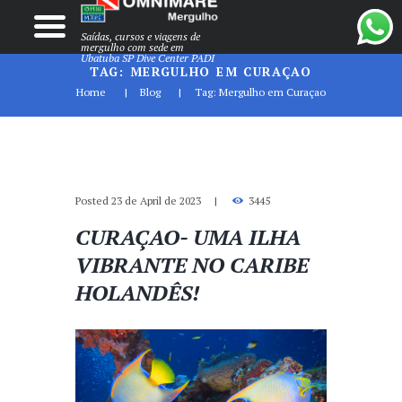
Saídas, cursos e viagens de
mergulho com sede em
Ubatuba SP Dive Center PADI
TAG: MERGULHO EM CURAÇAO
Home
Blog
Tag: Mergulho em Curaçao
Posted
23 de April de 2023
3445
CURAÇAO- UMA ILHA
VIBRANTE NO CARIBE
HOLANDÊS!