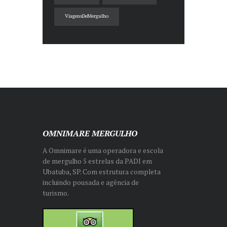
ViagensDeMergulho
OMNIMARE MERGULHO
A Omnimare é uma operadora e escola
de mergulho 5 estrelas da PADI em
Ubatuba, SP. Com estrutura completa
incluindo pousada e agência de
turismo.