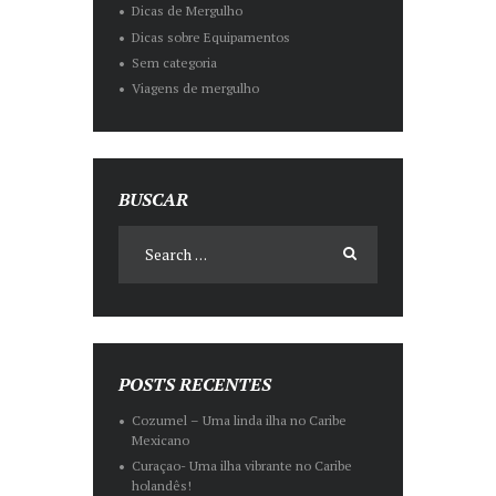
Dicas de Mergulho
Dicas sobre Equipamentos
Sem categoria
Viagens de mergulho
BUSCAR
POSTS RECENTES
Cozumel – Uma linda ilha no Caribe
Mexicano
Curaçao- Uma ilha vibrante no Caribe
holandês!