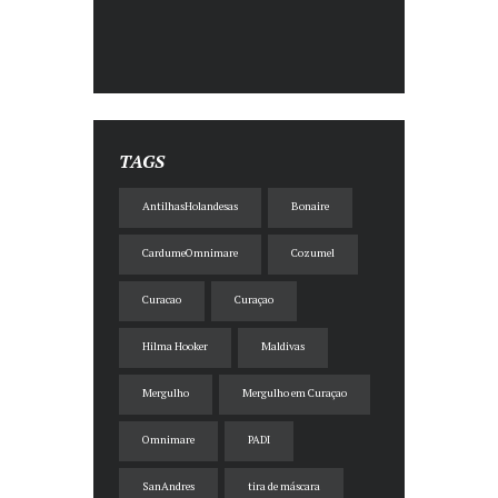
TAGS
AntilhasHolandesas
Bonaire
CardumeOmnimare
Cozumel
Curacao
Curaçao
Hilma Hooker
Maldivas
Mergulho
Mergulho em Curaçao
Omnimare
PADI
SanAndres
tira de máscara