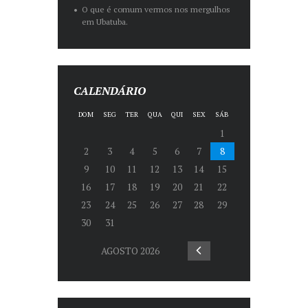
O que é comum vermos nos mergulhos
em Ubatuba.
CALENDÁRIO
DOM
SEG
TER
QUA
QUI
SEX
SÁB
1
2
3
4
5
6
7
8
9
10
11
12
13
14
15
16
17
18
19
20
21
22
23
24
25
26
27
28
29
30
31
AGOSTO
2026