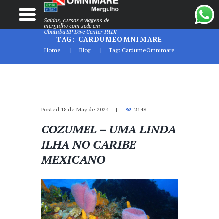
Saídas, cursos e viagens de
mergulho com sede em
Ubatuba SP Dive Center PADI
TAG: CARDUMEOMNIMARE
Home
Blog
Tag: CardumeOmnimare
Posted
18 de May de 2024
2148
COZUMEL – UMA LINDA
ILHA NO CARIBE
MEXICANO