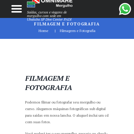
Saídas, cursos e viagens de
mergulho com sede em
Ubatuba SP Dive Center PADI
FILMAGEM E FOTOGRAFIA
Home
Filmagem e Fotografia
FILMAGEM E
FOTOGRAFIA
Podemos filmar ou fotografar seu mergulho ou
curso. Alugamos máquinas fotográficas sub digital
para saídas em nossa lancha. O aluguel inclui um cd
com suas fotos.
Você poderá ter o seu mergulho, passeio ou check-