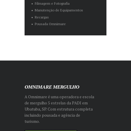
Filmagem e Fotografia
Manutenção de Equipamentos
Recargas
Pousada Omnimare
OMNIMARE MERGULHO
A Omnimare é uma operadora e escola
de mergulho 5 estrelas da PADI em
Ubatuba, SP. Com estrutura completa
incluindo pousada e agência de
turismo.