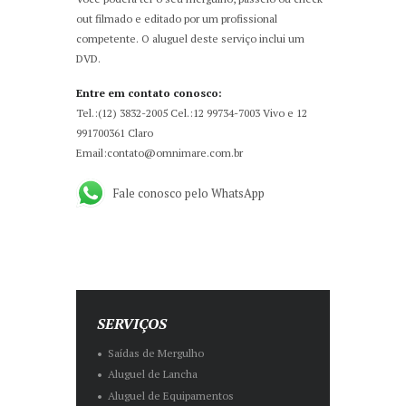
out filmado e editado por um profissional
competente. O aluguel deste serviço inclui um
DVD.
Entre em contato conosco:
Tel.:(12) 3832-2005 Cel.:12 99734-7003 Vivo e 12
991700361 Claro
Email:contato@omnimare.com.br
Fale conosco pelo WhatsApp
SERVIÇOS
Saídas de Mergulho
Aluguel de Lancha
Aluguel de Equipamentos