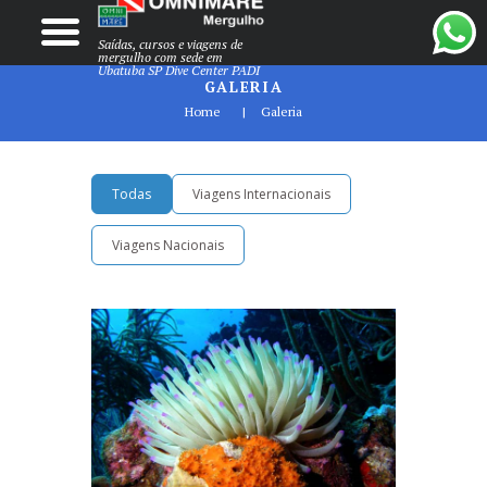
Saídas, cursos e viagens de
mergulho com sede em
Ubatuba SP Dive Center PADI
GALERIA
Home
Galeria
Todas
Viagens Internacionais
Viagens Nacionais